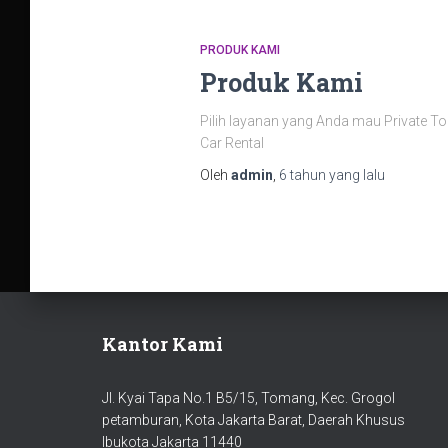
PRODUK KAMI
Produk Kami
Pilih layanan yang Anda mau Private Tou
Car Rental
Oleh
admin
,
6 tahun
yang lalu
Kantor Kami
Jl. Kyai Tapa No.1 B5/15, Tomang, Kec. Grogol
petamburan, Kota Jakarta Barat, Daerah Khusus
Ibukota Jakarta 11440