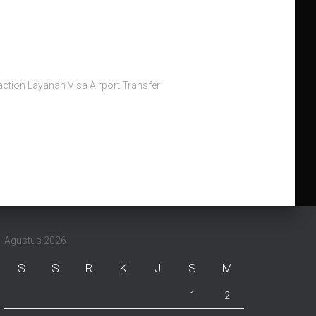
action Layanan Visa Airport Transfer
Agustus 2026
S
S
R
K
J
S
M
1
2