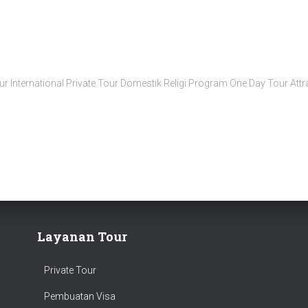
r International Private Tour Domestik Religi Program One Day Tour Attr
Layanan Tour
Private Tour
Pembuatan Visa