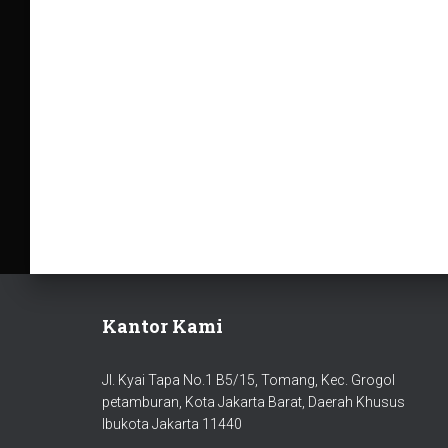
Kantor Kami
Jl. Kyai Tapa No.1 B5/15, Tomang, Kec. Grogol
petamburan, Kota Jakarta Barat, Daerah Khusus
Ibukota Jakarta 11440