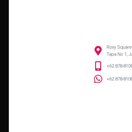
Roxy Square 
Tapa No 1, J
+62 878-810
+62 878-810