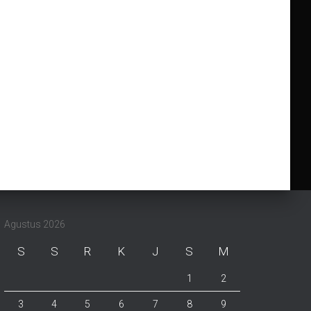
Agustus 2026
S
S
R
K
J
S
M
1
2
3
4
5
6
7
8
9