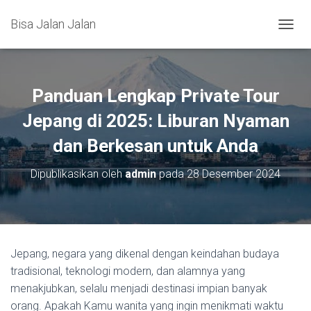
Bisa Jalan Jalan
TOGGL
Panduan Lengkap Private Tour
Jepang di 2025: Liburan Nyaman
dan Berkesan untuk Anda
Dipublikasikan oleh
admin
pada
28 Desember 2024
Jepang, negara yang dikenal dengan keindahan budaya
tradisional, teknologi modern, dan alamnya yang
menakjubkan, selalu menjadi destinasi impian banyak
orang. Apakah Kamu wanita yang ingin menikmati waktu