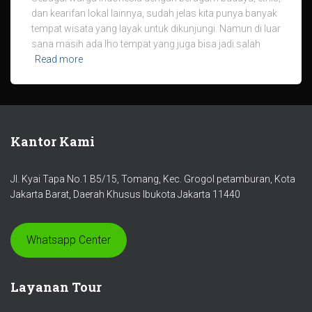
dan kearifan lokal lainnya, sudah jelas kita punya banyak
tempat wisata yang layak untuk dikunjungi. Namun di luar
sana masih ada lho tempat yang juga bisa jadi salah
Read more
Kantor Kami
Jl. Kyai Tapa No.1 B5/15, Tomang, Kec. Grogol petamburan, Kota
Jakarta Barat, Daerah Khusus Ibukota Jakarta 11440
Whatsapp Center
Layanan Tour