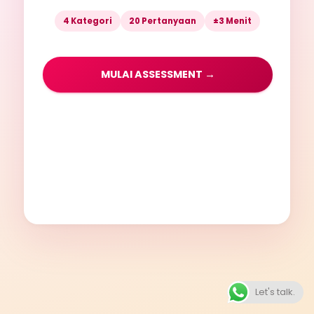
4 Kategori
20 Pertanyaan
±3 Menit
MULAI ASSESSMENT →
Let's talk.